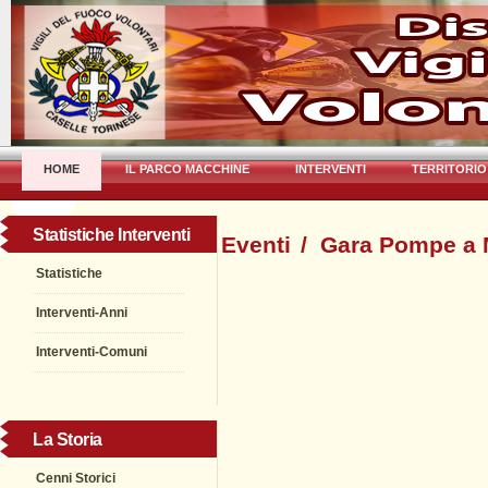
HOME
IL PARCO MACCHINE
INTERVENTI
TERRITORIO
Statistiche Interventi
Eventi
/
Gara Pompe a
Statistiche
Interventi-Anni
Interventi-Comuni
La Storia
Cenni Storici