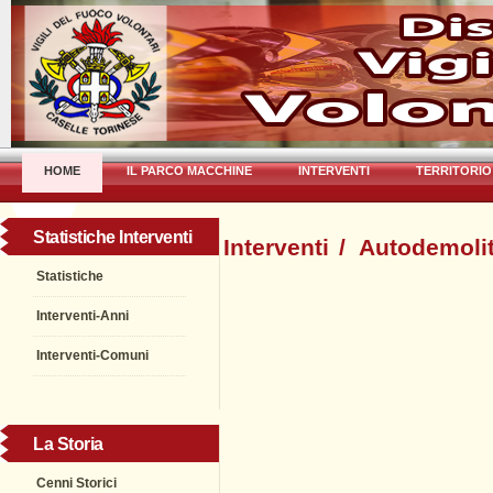
HOME
IL PARCO MACCHINE
INTERVENTI
TERRITORIO
Statistiche Interventi
Interventi
/
Autodemolit
Statistiche
Interventi-Anni
Interventi-Comuni
La Storia
Cenni Storici