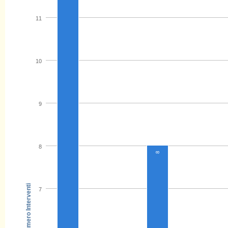
11
10
9
8
8
Numero Interventi
7