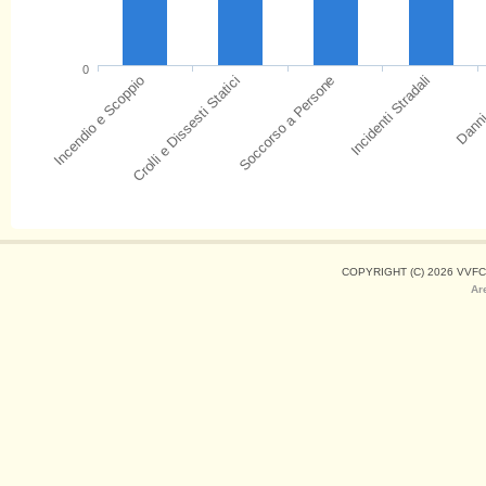
0
Danni
Incidenti Stradali
Soccorso a Persone
Crolli e Dissesti Statici
Incendio e Scoppio
COPYRIGHT (C) 2026 VVFC
Ar